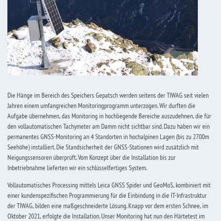
Die Hänge im Bereich des Speichers Gepatsch werden seitens der TIWAG seit vielen
Jahren einem umfangreichen Monitoringprogramm unterzogen. Wir durften die
Aufgabe übernehmen, das Monitoring in hochliegende Bereiche auszudehnen, die für
den vollautomatischen Tachymeter am Damm nicht sichtbar sind. Dazu haben wir ein
permanentes GNSS-Monitoring an 4 Standorten in hochalpinen Lagen (bis zu 2700m
Seehöhe) installiert. Die Standsicherheit der GNSS-Stationen wird zusätzlich mit
Neigungssensoren überprüft. Vom Konzept über die Installation bis zur
Inbetriebnahme lieferten wir ein schlüsselfertiges System.
Vollautomatisches Processing mittels Leica GNSS Spider und GeoMoS, kombiniert mit
einer kundenspezifischen Programmierung für die Einbindung in die IT-Infrastruktur
der TIWAG, bilden eine maßgeschneiderte Lösung. Knapp vor dem ersten Schnee, im
Oktober 2021, erfolgte die Installation. Unser Monitoring hat nun den Härtetest im