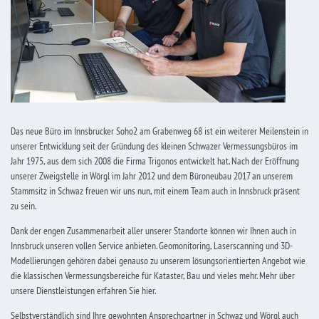
Das neue Büro im Innsbrucker Soho2 am Grabenweg 68 ist ein weiterer Meilenstein in
unserer Entwicklung seit der Gründung des kleinen Schwazer Vermessungsbüros im
Jahr 1975, aus dem sich 2008 die Firma Trigonos entwickelt hat. Nach der Eröffnung
unserer Zweigstelle in Wörgl im Jahr 2012 und dem Büroneubau 2017 an unserem
Stammsitz in Schwaz freuen wir uns nun, mit einem Team auch in Innsbruck präsent
zu sein.
Dank der engen Zusammenarbeit aller unserer Standorte können wir Ihnen auch in
Innsbruck unseren vollen Service anbieten. Geomonitoring, Laserscanning und 3D-
Modellierungen gehören dabei genauso zu unserem lösungsorientierten Angebot wie
die klassischen Vermessungsbereiche für Kataster, Bau und vieles mehr. Mehr über
unsere Dienstleistungen erfahren Sie
hier
.
Selbstverständlich sind Ihre gewohnten Ansprechpartner in Schwaz und Wörgl auch