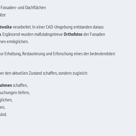
 Fassaden- und Dachflächen
ätze
twolke
verarbeitet. In einer CAD-Umgebung entstanden daraus
n
. Ergänzend wurden maßstabsgetreue
Orthofotos
der Fassaden
ächen ermöglichen.
zur Erhaltung, Restaurierung und Erforschung eines der bedeutendsten
über den aktuellen Zustand schaffen, sondern zugleich:
ßnahmen
schaffen,
suchungen liefern,
lichen,
en,
sind.