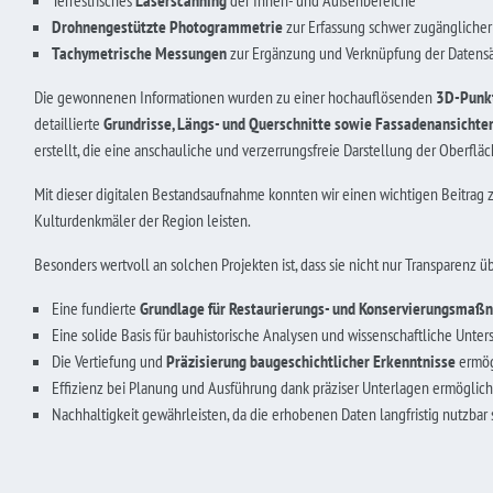
Terrestrisches
Laserscanning
der Innen- und Außenbereiche
Drohnengestützte Photogrammetrie
zur Erfassung schwer zugänglicher
Tachymetrische Messungen
zur Ergänzung und Verknüpfung der Datens
Die gewonnenen Informationen wurden zu einer hochauflösenden
3D-Punk
detaillierte
Grundrisse, Längs- und Querschnitte sowie Fassadenansichte
erstellt, die eine anschauliche und verzerrungsfreie Darstellung der Oberfl
Mit dieser digitalen Bestandsaufnahme konnten wir einen wichtigen Beitrag 
Kulturdenkmäler der Region leisten.
Besonders wertvoll an solchen Projekten ist, dass sie nicht nur Transparenz 
Eine fundierte
Grundlage für Restaurierungs- und Konservierungsma
Eine solide Basis für bauhistorische Analysen und wissenschaftliche Unter
Die Vertiefung und
Präzisierung baugeschichtlicher Erkenntnisse
ermög
Effizienz bei Planung und Ausführung dank präziser Unterlagen ermöglich
Nachhaltigkeit gewährleisten, da die erhobenen Daten langfristig nutzbar 